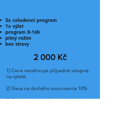
5x celodenní program
1x výlet
program 8-16h
pitný režim
bez stravy
2 000 Kč
1) Cena nezahrnuje případné vstupné
na výletě.
2) Sleva na druhého sourozence 10%.
3) Organizátor si vyhrazuje právo
program měnit v závislosti na počasí.
4) STORNO PODMÍNKY - při odhlášení
14 dní až měsíc před zahájením tábora
uhradíte 70% ceny, při odhlášení méně
než 14