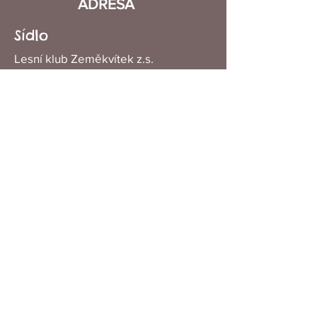
ADRESA
Sídlo
Lesní klub Zeměkvítek
z.s.
Babice 37
580 01 Havlíčkův Brod
Zázemí
Jurta na louce
Babice
u Okrouhlice
580 01 Havlíčkův Brod
IČ 19406606
SPOJTE SE S NÁMI