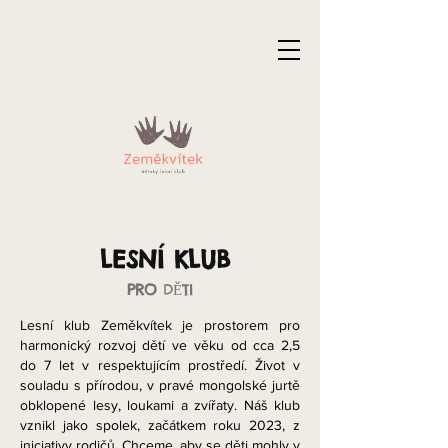
LESNÍ KL
UB
PRO
DĚTI
Lesní klub Zeměkvítek je prostorem pro
harmonický rozvoj dětí ve věku od cca 2,5
do 7 let v respektujícím prostředí. Život v
souladu s přírodou, v pravé mongolské jurtě
obklopené lesy, loukami a zvířaty. Náš klub
vznikl jako spolek, začátkem roku 2023, z
iniciativy rodičů. Chceme, aby se děti mohly v